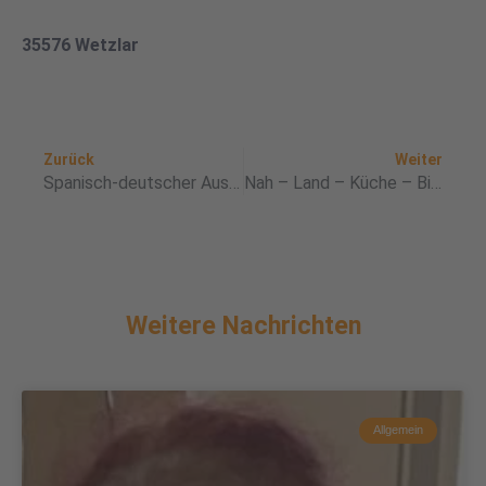
35576 Wetzlar
Zurück
Nä
Zurück
Weiter
Spanisch-deutscher Austausch über Armut – Schüler:innen der Alexander von Humboldt Schule Aßlar zu Besuch
Nah – Land – Küche – Bio-Dinkel-Nudeln aus der Region
Weitere Nachrichten
Allgemein