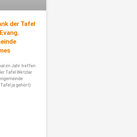
nk der Tafel
 Evang.
einde
rmes
mal im Jahr treffen
der Tafel Wetzlar
hengemeinde
Tafel ja gehört)