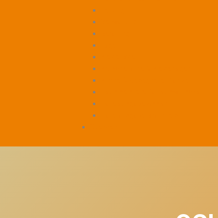
Leitung
Verwaltung
Beratung
Lager
Kleiderläden
Kruschelbude & Kleiderlager
Küche & Gesegnete Mahlzeit
Hausmeisterei & Hauswirtschaft
Tafelausgabe Asslar
Tafelausgabe Braunfels
Spenden