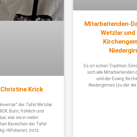
Mitarbeitenden-Da
Wetzlar und
Kirchengem
Niedergi
Es ist schon Tradition: Ein
sich alle Mitarbeitenden 
und der Evang. Kirc
Niedergirmes (zu der die 
Christine Krick
Inventar“ der Tafel Wetzlar:
CK. Bunt, fröhlich und
ar, war sie in vielen
hen Bereichen der Tafel
ig. Hilfsbereit, trotz