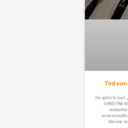
Tod von 
Sie gehörte zum „
CHRISTINE KRI
unüberhörb
unterschiedlic
Wetzlar tät