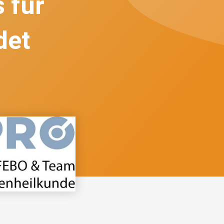
 für
det