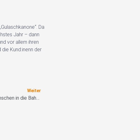
e „Gulaschkanone“. Da
chstes Jahr – dann
nd vor allem ihren
 die Kund:inenn der
Nächster
Weiter
Lange Tafel lockt über 400 Menschen in die Bahnhofstraße