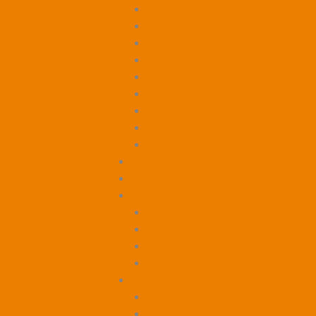
Tafelläden
Kleiderläden
Kruschelbude
Mittagstisch
Küche
Hauswirtschaft
Verwaltung
Beratung
UnterstützerInnen
Mitarbeit
Aktuelles
Informationen
Ausweis für die Tafel Wetzlar
Lebensmittelausgabe
Wie wir miteinander umgehen
Beratung
Kontakt
Tafelladen Niedergirmes
Tafelladen Bahnhofstraße