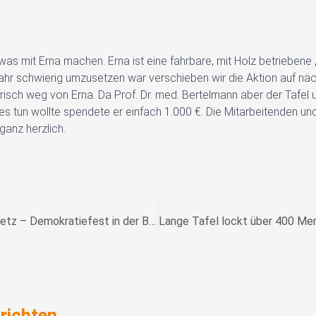
r was mit Erna machen. Erna ist eine fahrbare, mit Holz betrieben
ahr schwierig umzusetzen war verschieben wir die Aktion auf nä
risch weg von Erna. Da Prof. Dr. med. Bertelmann aber der Tafel u
s tun wollte spendete er einfach 1.000 €. Die Mitarbeitenden und
ganz herzlich.
75 Jahre Grundgesetz – Demokratiefest in der Bahnhofstraße
richten