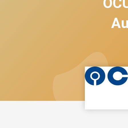
OCU
Au