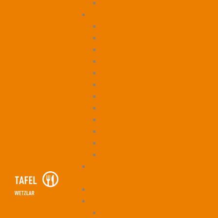
Beratung
Kontakt
Tafelladen Niedergirmes
Tafelladen Bahnhofstraße
Leitung
Verwaltung
Beratung
Lager
Kleiderläden
Kruschelbude & Kleiderlager
Küche & Gesegnete Mahlzeit
Hausmeisterei & Hauswirtschaft
Tafelausgabe Asslar
Tafelausgabe Braunfels
Spenden
Startseite
Die Tafel Wetzlar
Lager