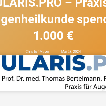
LARIS.PRO – Praxis
genheilkunde spen
1.000 €
Christof Mayer
Mai 28, 2024