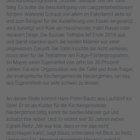
des Bundesprogramms „Soziale Teilhabe“ bei der Tafel
tätig. Es sollte die Beschäftigung von Langzeitarbeitslosen
fördern. Während Schaub vor allem im Fahrdienst aktiv ist
und zum Beispiel für die Auslieferung von Essen eingesetzt
wird, betätigt sich Küle als Hausmeister, mäht Rasen oder
repariert Dinge. Die Soziale Teilhabe lief Ende 2018 aus
und damit standen auch die beiden Männer vor einer
ungewissen Zukunft. Die Tafel möchte sie nicht verlieren,
muss aber für die Teilnahme am Folge-Förderprogramm,
so Mayer, einen Eigenanteil von zehn bis 30 Prozent
zahlen. Für eine Organisation wie die Tafel und ihren Träger,
die evangelische Kirchengemeinde Niedergirmes, sei das
aus Eigenmitteln nur sehr schwer zu leisten.
An dieser Stelle kommt Hans-Peter Bautz aus Laufdorf ins
Spiel. Er ist als Küster für die Kirchengemeinde
Niedergirmes tätig, kennt die beiden Männer gut und
schätzt ihre Arbeit. Und: Er wohnt seit 30 Jahren neben
Egbert Reitz. „Mir war klar, dass er mir das nicht
abschlagen kann“, sagt Bautz scherzend mit Blick zu Reitz.
Und in der Tat. „Maximal dreieinhalb Minuten“, schätzt