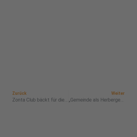
Zurück
Nä
Zurück
Weiter
Zonta Club bäckt für die Tafel
„Gemeinde als Herberge“ glaubwürdig umgesetzt