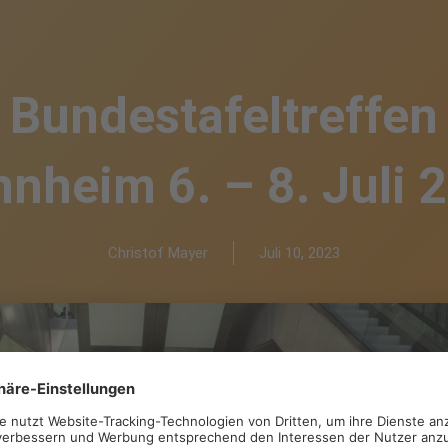
Bundestafeltreffen
nheim 6. – 8. Juli 
Christof Mayer
Juli 10, 2023