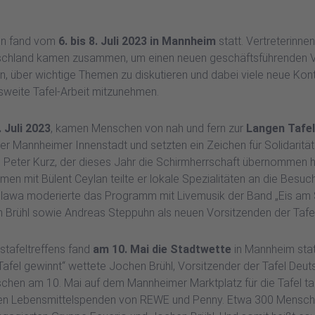
en fand vom
6. bis 8. Juli 2023 in Mannheim
statt. Vertreterinne
schland kamen zusammen, um einen neuen geschäftsführenden V
, über wichtige Themen zu diskutieren und dabei viele neue Kon
esweite Tafel-Arbeit mitzunehmen.
 Juli 2023
, kamen Menschen von nah und fern zur
Langen Tafel
er Mannheimer Innenstadt und setzten ein Zeichen für Solidarität
 Peter Kurz, der dieses Jahr die Schirmherrschaft übernommen ha
en mit Bülent Ceylan teilte er lokale Spezialitäten an die Besuc
ilawa moderierte das Programm mit Livemusik der Band „Eis am St
Brühl sowie Andreas Steppuhn als neuen Vorsitzenden der Tafel
stafeltreffens fand
am 10. Mai die Stadtwette
in Mannheim stat
Tafel gewinnt“ wettete Jochen Brühl, Vorsitzender der Tafel Deut
hen am 10. Mai auf dem Mannheimer Marktplatz für die Tafel ta
nen Lebensmittelspenden von REWE und Penny. Etwa 300 Mensch