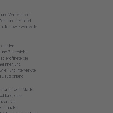
n und Vertreter der
orstand der Tafel
takte sowie wertvolle
auf den
 und Zuversicht.
t, eröffnete die
herinnen und
iel“ und interviewte
 Deutschland.
t. Unter dem Motto
schland, dass
nzen. Der
en tanzten