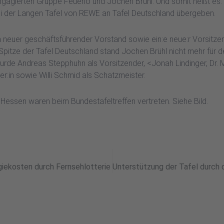
gagierten Gruppe Feuerio und Jochen Brühl. Und somit heißt es
i der Langen Tafel von REWE an Tafel Deutschland übergeben.
 neuer geschäftsführender Vorstand sowie ein:e neue:r Vorsitze
Spitze der Tafel Deutschland stand Jochen Brühl nicht mehr für d
rde Andreas Stepphuhn als Vorsitzender, <Jonah Lindinger, Dr. M
er:in sowie Willi Schmid als Schatzmeister.
 Hessen waren beim Bundestafeltreffen vertreten. Siehe Bild.
giekosten durch Fernsehlotterie