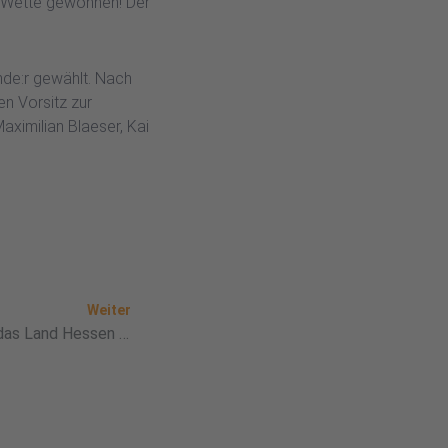
: Wette gewonnen! Der
nde:r gewählt. Nach
en Vorsitz zur
aximilian Blaeser, Kai
Nächster
Weiter
Unterstützung der Tafel durch das Land Hessen bei Energiekosten