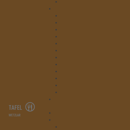
Beratung
Kontakt
Tafelladen Niedergirmes
Tafelladen Bahnhofstraße
Leitung
Verwaltung
Beratung
Lager
Kleiderläden
Kruschelbude & Kleiderlager
Küche & Gesegnete Mahlzeit
Hausmeisterei & Hauswirtschaft
Tafelausgabe Asslar
Tafelausgabe Braunfels
Spenden
Startseite
Die Tafel Wetzlar
Lager