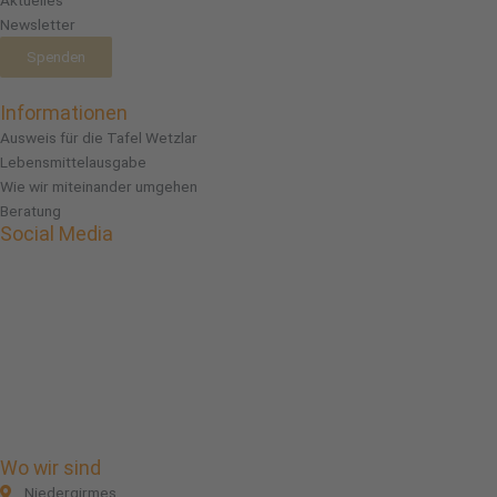
Aktuelles
Newsletter
Spenden
Informationen
Ausweis für die Tafel Wetzlar
Lebensmittelausgabe
Wie wir miteinander umgehen
Beratung
Social Media
Facebook
Instagram
Linkedin
Wo wir sind
Niedergirmes