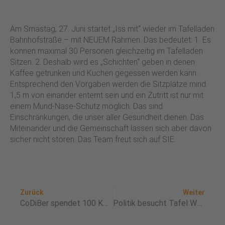
Am Smastag, 27. Juni startet „Iss mit“ wieder im Tafelladen
Bahnhofstraße – mit NEUEM Rahmen. Das bedeutet: 1. Es
können maximal 30 Personen gleichzeitig im Tafelladen
Sitzen. 2. Deshalb wird es „Schichten“ geben in denen
Kaffee getrunken und Kuchen gegessen werden kann.
Entsprechend den Vorgaben werden die Sitzplätze mind.
1,5 m von einander enternt sein und ein Zutritt ist nur mit
einem Mund-Nase-Schutz möglich. Das sind
Einschränkungen, die unser aller Gesundheit dienen. Das
Miteinander und die Gemeinschaft lassen sich aber davon
sicher nicht stören. Das Team freut sich auf SIE.
Zurück
Nä
Zurück
Weiter
CoDiBer spendet 100 Körbe der Tafel Wetzlar
Politik besucht Tafel Wetzler – MDL Bocklet vor Ort