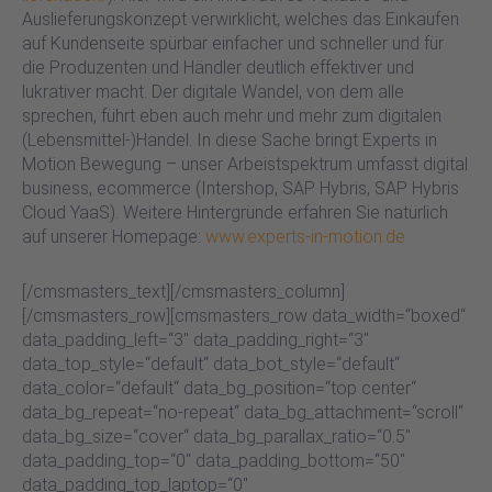
Auslieferungskonzept verwirklicht, welches das Einkaufen
auf Kundenseite spürbar einfacher und schneller und für
die Produzenten und Händler deutlich effektiver und
lukrativer macht. Der digitale Wandel, von dem alle
sprechen, führt eben auch mehr und mehr zum digitalen
(Lebensmittel-)Handel. In diese Sache bringt Experts in
Motion Bewegung – unser Arbeistspektrum umfasst digital
business, ecommerce (Intershop, SAP Hybris, SAP Hybris
Cloud YaaS). Weitere Hintergründe erfahren Sie natürlich
auf unserer Homepage:
www.experts-in-motion.de
[/cmsmasters_text][/cmsmasters_column]
[/cmsmasters_row][cmsmasters_row data_width=“boxed“
data_padding_left=“3″ data_padding_right=“3″
data_top_style=“default“ data_bot_style=“default“
data_color=“default“ data_bg_position=“top center“
data_bg_repeat=“no-repeat“ data_bg_attachment=“scroll“
data_bg_size=“cover“ data_bg_parallax_ratio=“0.5″
data_padding_top=“0″ data_padding_bottom=“50″
data_padding_top_laptop=“0″