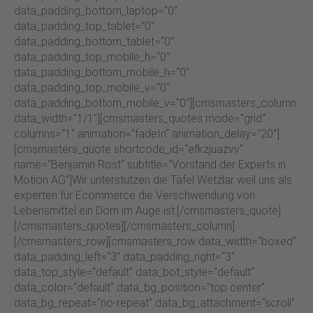
data_padding_bottom_laptop=“0″
data_padding_top_tablet=“0″
data_padding_bottom_tablet=“0″
data_padding_top_mobile_h=“0″
data_padding_bottom_mobile_h=“0″
data_padding_top_mobile_v=“0″
data_padding_bottom_mobile_v=“0″][cmsmasters_column
data_width=“1/1″][cmsmasters_quotes mode=“grid“
columns=“1″ animation=“fadeIn“ animation_delay=“20″]
[cmsmasters_quote shortcode_id=“efkzjuazvv“
name=“Benjamin Rost“ subtitle=“Vorstand der Experts in
Motion AG“]Wir unterstützen die Tafel Wetzlar weil uns als
experten für Ecommerce die Verschwendung von
Lebensmittel ein Dorn im Auge ist.[/cmsmasters_quote]
[/cmsmasters_quotes][/cmsmasters_column]
[/cmsmasters_row][cmsmasters_row data_width=“boxed“
data_padding_left=“3″ data_padding_right=“3″
data_top_style=“default“ data_bot_style=“default“
data_color=“default“ data_bg_position=“top center“
data_bg_repeat=“no-repeat“ data_bg_attachment=“scroll“