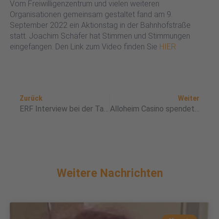
Vom Freiwilligenzentrum und vielen weiteren
Organisationen gemeinsam gestaltet fand am 9.
September 2022 ein Aktionstag in der Bahnhofstraße
statt. Joachim Schäfer hat Stimmen und Stimmungen
eingefangen. Den Link zum Video finden Sie
HIER
Zurück
Nä
Zurück
Weiter
ERF Interview bei der Tafel Wetzlar: „Ist eine Gesellschaft der Mitmenschlichkeit möglich?“
Alloheim Casino spendet Einnahmen aus „Eis-Flatrate“ an Tafel
Weitere Nachrichten