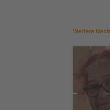
Weitere Nach