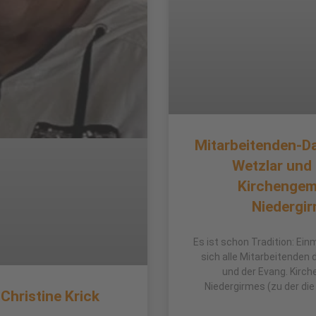
Mitarbeitenden-Da
Wetzlar und
Kirchengem
Niedergi
Es ist schon Tradition: Ein
sich alle Mitarbeitenden 
und der Evang. Kirc
Niedergirmes (zu der die 
Christine Krick