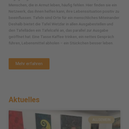
Menschen, die in Armut leben, häufig fehlen. Hier finden sie ein
Netzwerk, das ihnen helfen kann, ihre Lebenssituation positiv zu
beeinflussen. Tafeln sind Orte für ein menschliches Miteinander.
Deshalb bietet die Tafel Wetzlar in allen Ausgabestellen und
den Tafelläden ein Tafelcafé an, das parallel zur Ausgabe
geöffnet hat. Eine Tasse Kaffee trinken, ein nettes Gespräch
führen, Lebensmittel abholen – ein Stückchen besser leben.
Mehr erfahren
Aktuelles
S
S
S
S
S
e
e
e
e
e
ALLGEMEIN
i
i
i
i
i