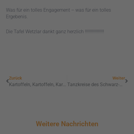
Was für ein tolles Engagement – was für ein tolles
Ergebenis.
Die Tafel Wetzlar dankt ganz herzlich !!!!!!!!!!!!!!!!
Zurück
Näc
Zurück
Weiter
Kartoffeln, Kartoffeln, Kartoffeln
Tanzkreise des Schwarz-Rot Club e.V. unterstützen die Tafel Wetzlar
Weitere Nachrichten