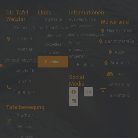
Die Tafel
Links
Informationen
Wetzlar
Startseite
Ausweis für die
Wo wir sind
Tafel Wetzlar
Kirchstraße
Die Tafel Wetzlar
Niedergirmes
Lebensmittelausgabe
Mitarbeit
7, 35576
Bahnhofstraße
Wie wir
Aktuelles
Wetzlar
miteinander
Aßlar
Newsletter
umgehen
christof.mayer@tafel-
Spenden
Braunfels
Beratung
wetzlar.de
Lager
Social
06441
Media
Verwaltung
F
L
I
3090629
a
i
n
& Kontakt
c
n
s
e
k
t
Tafelbewegung
b
e
a
o
d
g
Zur Tafel
o
i
r
k
n
a
m
Hessen
Zur Tafel