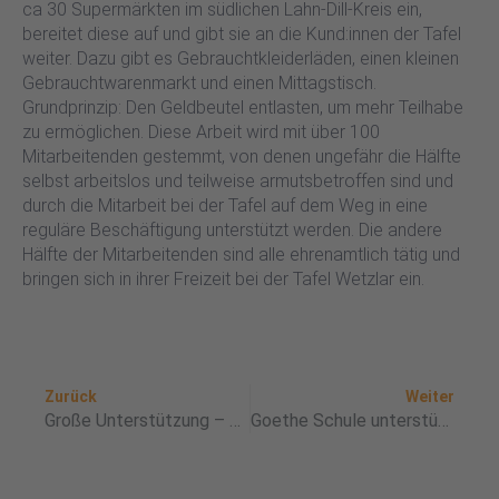
ca 30 Supermärkten im südlichen Lahn-Dill-Kreis ein,
bereitet diese auf und gibt sie an die Kund:innen der Tafel
weiter. Dazu gibt es Gebrauchtkleiderläden, einen kleinen
Gebrauchtwarenmarkt und einen Mittagstisch.
Grundprinzip: Den Geldbeutel entlasten, um mehr Teilhabe
zu ermöglichen. Diese Arbeit wird mit über 100
Mitarbeitenden gestemmt, von denen ungefähr die Hälfte
selbst arbeitslos und teilweise armutsbetroffen sind und
durch die Mitarbeit bei der Tafel auf dem Weg in eine
reguläre Beschäftigung unterstützt werden. Die andere
Hälfte der Mitarbeitenden sind alle ehrenamtlich tätig und
bringen sich in ihrer Freizeit bei der Tafel Wetzlar ein.
Zurück
Nä
Zurück
Weiter
Große Unterstützung – große Spende der Firma Janitza
Goethe Schule unterstütz Tafel Wetzlar