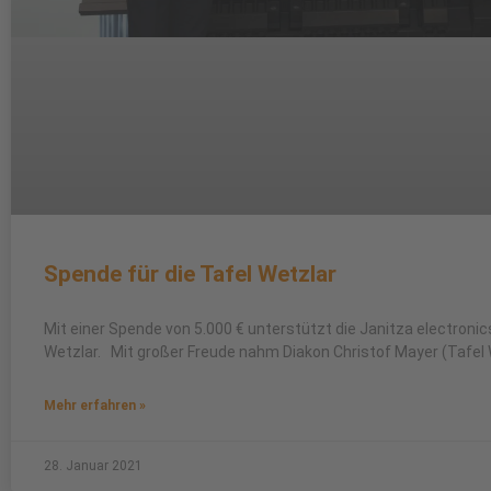
Spende für die Tafel Wetzlar
Mit einer Spende von 5.000 € unterstützt die Janitza electroni
Wetzlar. Mit großer Freude nahm Diakon Christof Mayer (Tafel 
Mehr erfahren »
28. Januar 2021