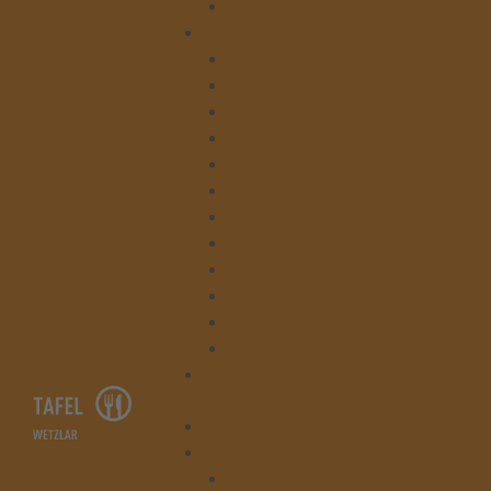
Beratung
Kontakt
Tafelladen Niedergirmes
Tafelladen Bahnhofstraße
Leitung
Verwaltung
Beratung
Lager
Kleiderläden
Kruschelbude & Kleiderlager
Küche & Gesegnete Mahlzeit
Hausmeisterei & Hauswirtschaft
Tafelausgabe Asslar
Tafelausgabe Braunfels
Spenden
Startseite
Die Tafel Wetzlar
Lager