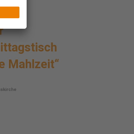
r
ittagstisch
e Mahlzeit“
uskirche