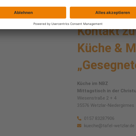
Kontakt zu
Küche & M
„Gesegnet
Küche im NBZ
Mittagstisch in der Christ
Wiesenstraße 2 + 4
35576 Wetzlar-Niedergirmes
0157 83287906
kueche@tafel-wetzlar.de