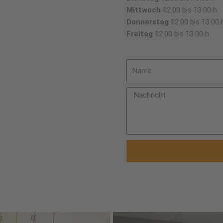
Mittwoch
12.00 bis 13.00 h
Donnerstag
12.00 bis 13.00 
Freitag
12.00 bis 13.00 h
N
a
m
N
e
a
c
h
r
i
c
h
t