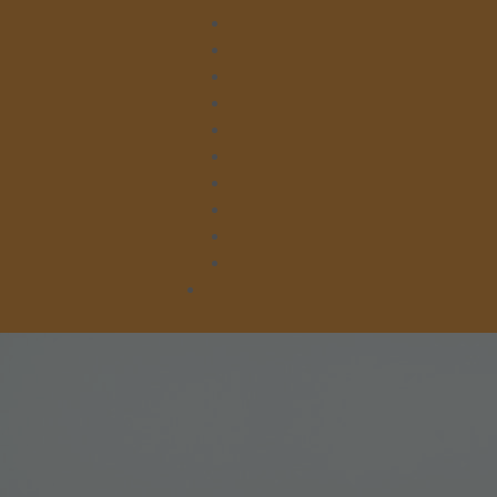
Leitung
Verwaltung
Beratung
Lager
Kleiderläden
Kruschelbude & Kleiderlager
Küche & Gesegnete Mahlzeit
Hausmeisterei & Hauswirtschaft
Tafelausgabe Asslar
Tafelausgabe Braunfels
Spenden