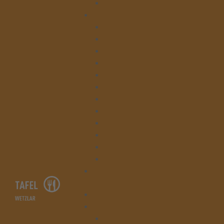
Beratung
Kontakt
Tafelladen Niedergirmes
Tafelladen Bahnhofstraße
Leitung
Verwaltung
Beratung
Lager
Kleiderläden
Kruschelbude & Kleiderlager
Küche & Gesegnete Mahlzeit
Hausmeisterei & Hauswirtschaft
Tafelausgabe Asslar
Tafelausgabe Braunfels
Spenden
Startseite
Die Tafel Wetzlar
Lager