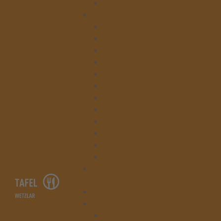
Beratung
Kontakt
Tafelladen Niedergirmes
Tafelladen Bahnhofstraße
Leitung
Verwaltung
Beratung
Lager
Kleiderläden
Kruschelbude & Kleiderlager
Küche & Gesegnete Mahlzeit
Hausmeisterei & Hauswirtschaft
Tafelausgabe Asslar
Tafelausgabe Braunfels
Spenden
Startseite
Die Tafel Wetzlar
Lager