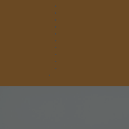
Leitung
Verwaltung
Beratung
Lager
Kleiderläden
Kruschelbude & Kleiderlager
Küche & Gesegnete Mahlzeit
Hausmeisterei & Hauswirtschaft
Tafelausgabe Asslar
Tafelausgabe Braunfels
Spenden