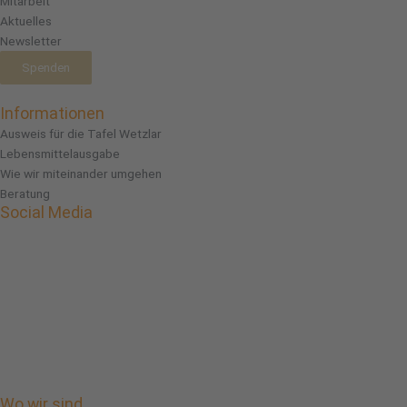
Mitarbeit
Aktuelles
Newsletter
Spenden
Informationen
Ausweis für die Tafel Wetzlar
Lebensmittelausgabe
Wie wir miteinander umgehen
Beratung
Social Media
Facebook
Instagram
Linkedin
Wo wir sind