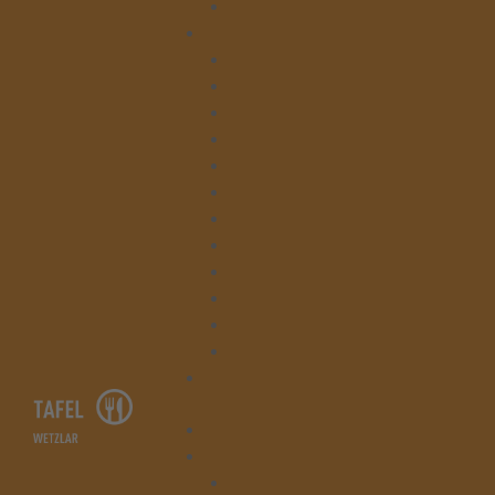
Beratung
Kontakt
Tafelladen Niedergirmes
Tafelladen Bahnhofstraße
Leitung
Verwaltung
Beratung
Lager
Kleiderläden
Kruschelbude & Kleiderlager
Küche & Gesegnete Mahlzeit
Hausmeisterei & Hauswirtschaft
Tafelausgabe Asslar
Tafelausgabe Braunfels
Spenden
Startseite
Die Tafel Wetzlar
Lager