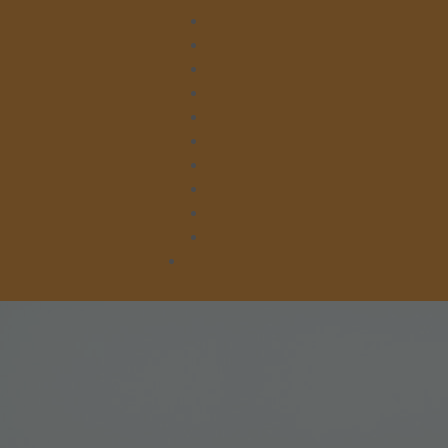
Leitung
Verwaltung
Beratung
Lager
Kleiderläden
Kruschelbude & Kleiderlager
Küche & Gesegnete Mahlzeit
Hausmeisterei & Hauswirtschaft
Tafelausgabe Asslar
Tafelausgabe Braunfels
Spenden